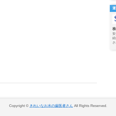
運
株
安
続
さ
Copyright ©
きれいなお水の歯医者さん
All Rights Reserved.