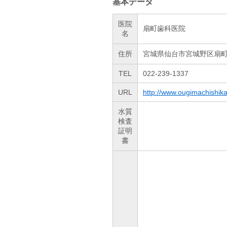
基本データ
医院
扇町歯科医院
名
住所
宮城県仙台市宮城野区扇町3
TEL
022-239-1337
URL
http://www.ougimachishik
水質
検査
証明
書