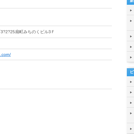
新
?2?25扇町みちのくビル3Ｆ
a.com/
ピ