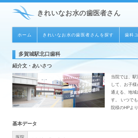
きれいなお水の歯医者さん
ホーム
きれいなお水の歯医者さんを探す
歯科
多賀城駅北口歯科
紹介文・あいさつ
当院では、駅
して、お子様
通える、地域
す。 いつで
院様のHPよ
基本データ
医院