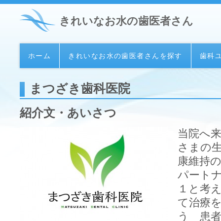
きれいなお水の歯医者さん
ホーム
きれいなお水の歯医者さんを探す
歯科
まつざき歯科医院
紹介文・あいさつ
当院へ
さまの
康維持
パート
１と考え
て治療
う 患