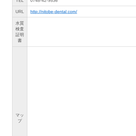
TEL
0748-42-9536
URL
http://nitobe-dental.com/
水質
検査
証明
書
マッ
プ