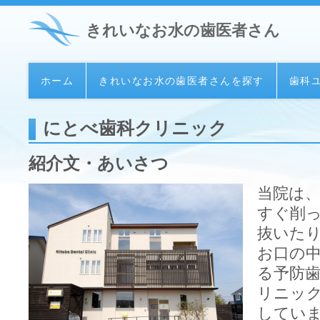
きれいなお水の歯医者さん
ホーム
きれいなお水の歯医者さんを探す
歯科
にとべ歯科クリニック
紹介文・あいさつ
当院は
すぐ削
抜いた
お口の
る予防
リニッ
していま