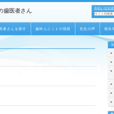
きれいなお水
の歯医者さん
医者さんを探す
歯科ユニットの現状
先生の声
衛生
コ