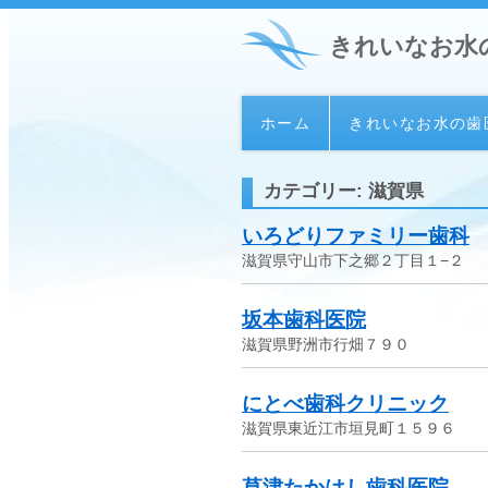
きれいなお水
ホーム
きれいなお水の歯
カテゴリー: 滋賀県
いろどりファミリー歯科
滋賀県守山市下之郷２丁目１−２
坂本歯科医院
滋賀県野洲市行畑７９０
にとべ歯科クリニック
滋賀県東近江市垣見町１５９６
草津たかはし歯科医院